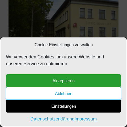
Cookie-Einstellungen verwalten
Wir verwenden Cookies, um unsere Website und
unseren Service zu optimieren.
Akzeptieren
Ablehnen
Zur Geschäftsübergabe gratulierte die Prokuristin
der Wohnungswirtschaft Leuna GmbH, Frau Bärbel
Einstellungen
Bendig, der neuen Inhaberin der Liebig-Apotheke,
Frau Claudia-Simone Nicklaus.
Datenschutzerklärung
Impressum