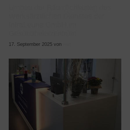
Umbau der Räumlichkeiten des
Werksärztlichen Dienstes der
InfraLeuna GmbH im
Gesundheitszentrum
17. September 2025
von
wwl