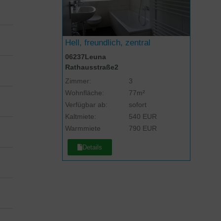
Hell, freundlich, zentral
06237
Leuna
Rathausstraße
2
Zimmer:
3
Wohnfläche:
77m²
Verfügbar ab:
sofort
Kaltmiete:
540 EUR
Warmmiete
790 EUR
Details