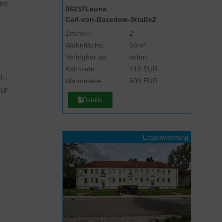
um
06237
Leuna
Carl-von-Basedow-Straße
2
Zimmer:
2
Wohnfläche:
56m²
Verfügbar ab:
sofort
Kaltmiete:
418 EUR
-,
Warmmiete
609 EUR
ur
Details
Etagenwohnung