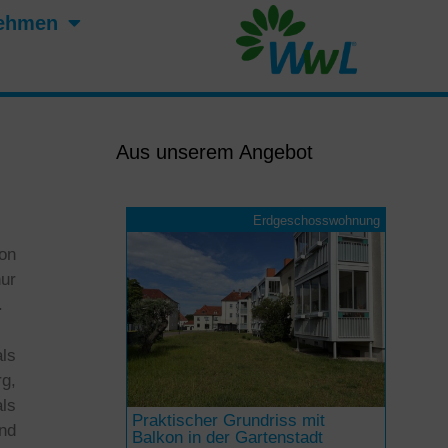
ehmen
Aus unserem Angebot
Erdgeschosswohnung
on
nur
.
ls
g,
als
Praktischer Grundriss mit
nd
Balkon in der Gartenstadt