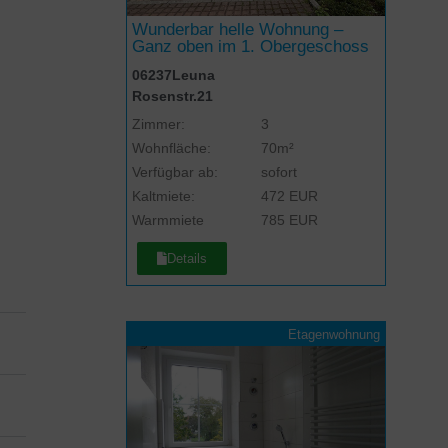
Wunderbar helle Wohnung –
Ganz oben im 1. Obergeschoss
06237
Leuna
Rosenstr.
21
Zimmer:
3
Wohnfläche:
70m²
Verfügbar ab:
sofort
Kaltmiete:
472 EUR
Warmmiete
785 EUR
Details
Etagenwohnung