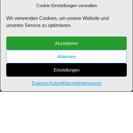
speziellen Materie.
Cookie-Einstellungen verwalten
Die Prokuristin der Wohnungswirtschaft GmbH, Frau
Wir verwenden Cookies, um unsere Website und
Bärbel Bendig, überreichte ein Präsent zum Einzug und
unseren Service zu optimieren.
freut sich gleichzeitig, daß das Gesundheitszentrum
nahezu voll belegt ist.
Akzeptieren
Ablehnen
Einstellungen
Datenschutzerklärung
Impressum