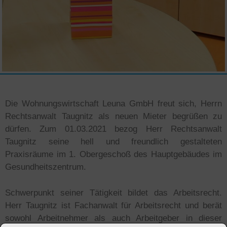
Die Wohnungswirtschaft Leuna GmbH freut sich, Herrn
Rechtsanwalt Taugnitz als neuen Mieter begrüßen zu
dürfen. Zum 01.03.2021 bezog Herr Rechtsanwalt
Taugnitz seine hell und freundlich gestalteten
Praxisräume im 1. Obergeschoß des Hauptgebäudes im
Gesundheitszentrum.
Schwerpunkt seiner Tätigkeit bildet das Arbeitsrecht.
Herr Taugnitz ist Fachanwalt für Arbeitsrecht und berät
sowohl Arbeitnehmer als auch Arbeitgeber in dieser