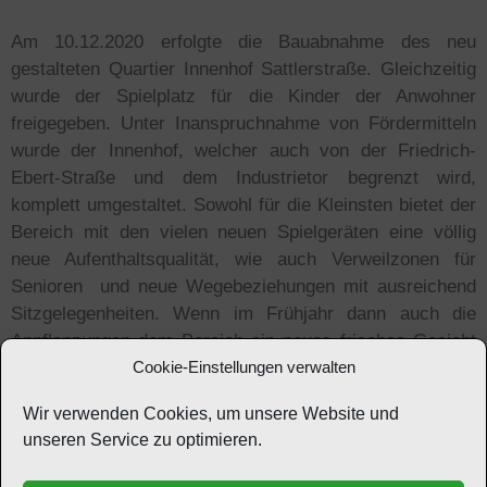
Am 10.12.2020 erfolgte die Bauabnahme des neu
gestalteten Quartier Innenhof Sattlerstraße. Gleichzeitig
wurde der Spielplatz für die Kinder der Anwohner
freigegeben. Unter Inanspruchnahme von Fördermitteln
wurde der Innenhof, welcher auch von der Friedrich-
Ebert-Straße und dem Industrietor begrenzt wird,
komplett umgestaltet. Sowohl für die Kleinsten bietet der
Bereich mit den vielen neuen Spielgeräten eine völlig
neue Aufenthaltsqualität, wie auch Verweilzonen für
Senioren und neue Wegebeziehungen mit ausreichend
Sitzgelegenheiten. Wenn im Frühjahr dann auch die
Anpflanzungen dem Bereich ein neues frisches Gesicht
geben, steht für alle Leunaer eine neue Erholungsoase
Cookie-Einstellungen verwalten
zur Verfügung, welche sicherlich gut in Anspruch
Wir verwenden Cookies, um unsere Website und
genommen werden wird.
unseren Service zu optimieren.