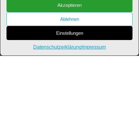
Akzeptieren
Ablehnen
Einstellungen
Datenschutzerklärung
Impressum
2026 Wohnungswirtschaft Leuna GmbH
Impressum
Datenschutz
Cookie-Richtlinie (EU)